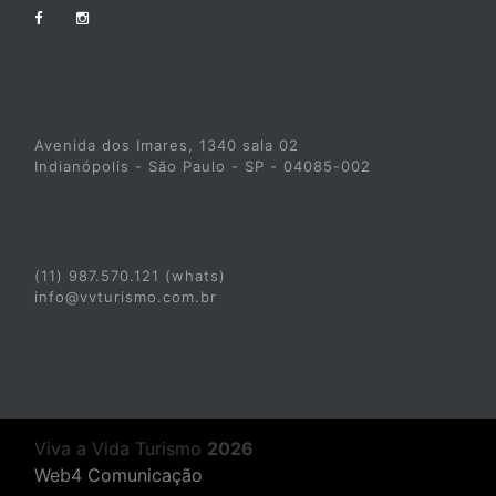
Avenida dos Imares, 1340 sala 02
Indianópolis - São Paulo - SP - 04085-002
(11) 987.570.121 (whats)
info@vvturismo.com.br
Viva a Vida Turismo
2026
Web4 Comunicação