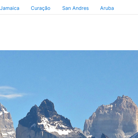
Jamaica
Curação
San Andres
Aruba