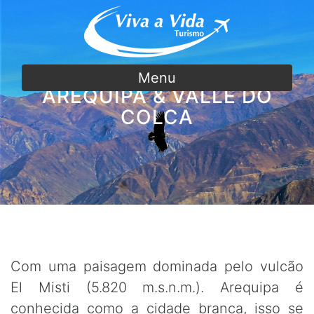
Menu
AREQUIPA & VALLE DO
COLCA
Com uma paisagem dominada pelo vulcão
El Misti (5.820 m.s.n.m.). Arequipa é
conhecida como a cidade branca, isso se