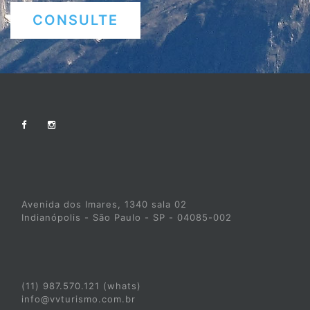
CONSULTE
Avenida dos Imares, 1340 sala 02
Indianópolis - São Paulo - SP - 04085-002
(11) 987.570.121 (whats)
info@vvturismo.com.br