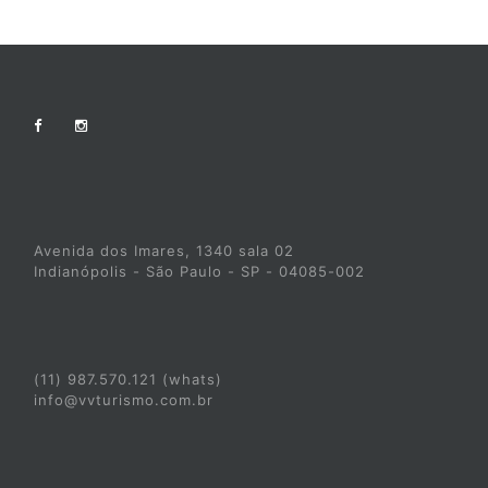
Avenida dos Imares, 1340 sala 02
Indianópolis - São Paulo - SP - 04085-002
(11) 987.570.121 (whats)
info@vvturismo.com.br